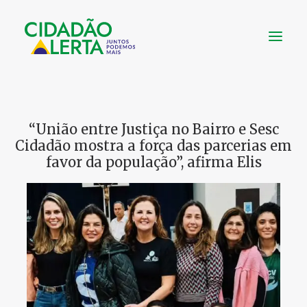
SOBRE
VÍDEOS
“União entre Justiça no Bairro e Sesc
Cidadão mostra a força das parcerias em
NOTÍCIAS
favor da população”, afirma Elis
UTILIDADE
CONHEÇA
CONTATO
FAÇA UMA DOAÇÃO