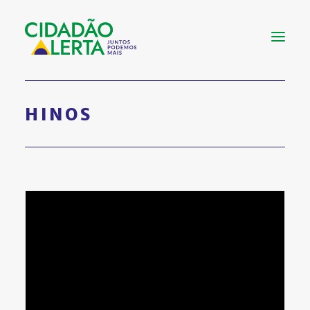
SOBRE
HINOS
VÍDEOS
NOTÍCIAS
UTILIDADE
CONHEÇA
CONTATO
FAÇA UMA DOAÇÃO