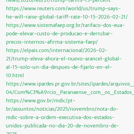
news/2026/feb/21/trump-tariffs-15-percent
https://www.reuters.com/world/us/trump-says-
he-will-raise-global-tariff-rate-10-15-2026-02-21/
https://www.sistemafaep.org.br/tarifaco-dos-eua-
pode-elevar-custo-de-producao-e-derrubar-
precos-internos-afirma-sistema-faep/
https://elpais.com/internacional/2026-02-
21/trump-eleva-ahora-el-nuevo-arancel-global-
al-15-solo-un-dia-despues-de-fijarlo-en-el-
10.html
https://www.ipardes.pr.gov.br/sites/ipardes/arquivos
04/Com%C3%A9rcio_Paranaense_com_os_Estados_
https://www.gov.br/mdic/pt-
br/assuntos/noticias/2025/novembro/nota-do-
mdic-sobre-a-ordem-executiva-dos-estados-
unidos-publicada-no-dia-20-de-novembro-de-