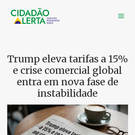
SOBRE
VÍDEOS
Trump eleva tarifas a 15%
NOTÍCIAS
e crise comercial global
UTILIDADE
entra em nova fase de
CONHEÇA
instabilidade
CONTATO
FAÇA UMA DOAÇÃO