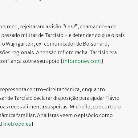
ueiredo, rejeitaram a visão “CEO”, chamando-a de
 passado militar de Tarcísio – e defendendo que o país
abio Wajngarten, ex-comunicador de Bolsonaro,
ões regionais. A tensão reflete racha: Tarcísio era
confiança sobre seu apoio.[
infomoney.com
]​
o representa centro-direita técnica, enquanto
r de Tarcísio declarar disposição para ajudar Flávio
suas redes alimenta suspeitas. Michelle, que curtiu o
inâmica familiar. Analistas veem o episódio como
.[
metropoles
]​