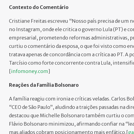
Contexto do Comentário
Cristiane Freitas escreveu “Nosso país precisa de um 
no Instagram, onde ele critica o governo Lula (PT) e 
empresarial, prometendo reformas administrativas, pri
curtiu o comentário da esposa, o que foi visto como end
tratava apenas de concordância com a crítica ao PT. A
Tarcísio como forte concorrente contra Lula, intensif
[
infomoney.com
]​
Reações da Família Bolsonaro
A família reagiu com ironia e críticas veladas. Carlos
“CEO de São Paulo”, aludindo a traições passadas na dir
destacou que Michelle Bolsonaro também curtiu o com
Flávio Bolsonaro minimizou, afirmando confiar na “leal
mas aliados cobram posicionamento mais enfático.[
ga