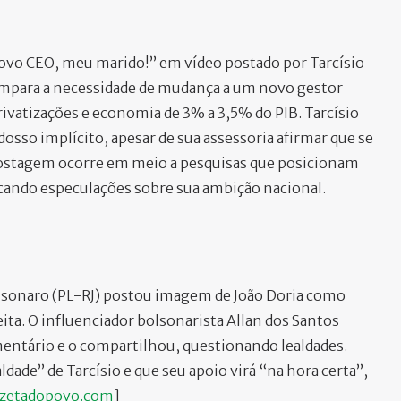
novo CEO, meu marido!” em vídeo postado por Tarcísio
compara a necessidade de mudança a um novo gestor
vatizações e economia de 3% a 3,5% do PIB. Tarcísio
osso implícito, apesar de sua assessoria afirmar que se
 postagem ocorre em meio a pesquisas que posicionam
icando especulações sobre sua ambição nacional.
 Bolsonaro (PL-RJ) postou imagem de João Doria como
eita. O influenciador bolsonarista Allan dos Santos
entário e o compartilhou, questionando lealdades.
dade” de Tarcísio e que seu apoio virá “na hora certa”,
zetadopovo.com
]​