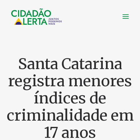
SOBRE
Santa Catarina
VÍDEOS
NOTÍCIAS
registra menores
UTILIDADE
CONHEÇA
índices de
CONTATO
criminalidade em
FAÇA UMA DOAÇÃO
17 anos