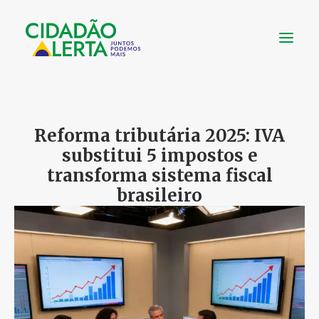
SOBRE
Reforma tributária 2025: IVA
VÍDEOS
substitui 5 impostos e
NOTÍCIAS
transforma sistema fiscal
UTILIDADE
brasileiro
CONHEÇA
CONTATO
FAÇA UMA DOAÇÃO