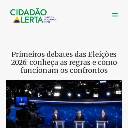
SOBRE
Primeiros debates das Eleições
VÍDEOS
2026: conheça as regras e como
NOTÍCIAS
funcionam os confrontos
UTILIDADE
CONHEÇA
CONTATO
FAÇA UMA DOAÇÃO