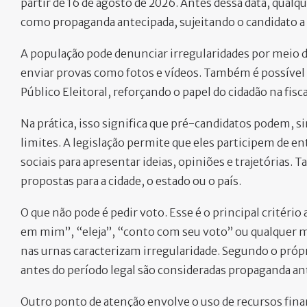
partir de 16 de agosto de 2026. Antes dessa data, qualq
como propaganda antecipada, sujeitando o candidato a m
A população pode denunciar irregularidades por meio do 
enviar provas como fotos e vídeos. Também é possível ac
Público Eleitoral, reforçando o papel do cidadão na fisc
Na prática, isso significa que pré-candidatos podem, 
limites. A legislação permite que eles participem de en
sociais para apresentar ideias, opiniões e trajetórias.
propostas para a cidade, o estado ou o país.
O que não pode é pedir voto. Esse é o principal critério
em mim”, “eleja”, “conto com seu voto” ou qualquer m
nas urnas caracterizam irregularidade. Segundo o próp
antes do período legal são consideradas propaganda an
Outro ponto de atenção envolve o uso de recursos fin