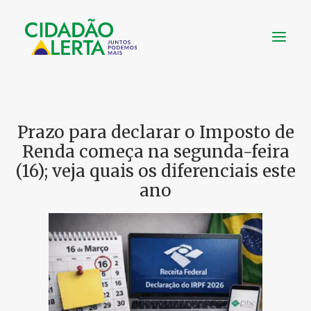
SOBRE
Prazo para declarar o Imposto de
VÍDEOS
Renda começa na segunda-feira
NOTÍCIAS
(16); veja quais os diferenciais este
UTILIDADE
ano
CONHEÇA
CONTATO
FAÇA UMA DOAÇÃO