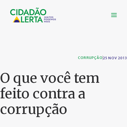
SOBRE
VÍDEOS
CORRUPÇÃO
25 NOV 2013
NOTÍCIAS
UTILIDADE
O que você tem
CONHEÇA
feito contra a
CONTATO
corrupção
FAÇA UMA DOAÇÃO