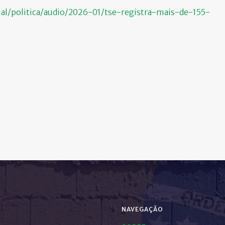
nal/politica/audio/2026-01/tse-registra-mais-de-155-
NAVEGAÇÃO