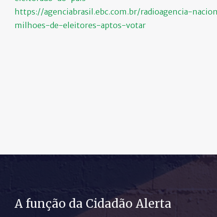
https://agenciabrasil.ebc.com.br/radioagencia-nacio
milhoes-de-eleitores-aptos-votar
A função da Cidadão Alerta