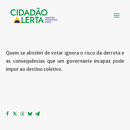
SOBRE
Quem se abstém de votar ignora o risco da derrota e
VÍDEOS
as consequências que um governante incapaz pode
NOTÍCIAS
impor ao destino coletivo.
UTILIDADE
CONHEÇA
CONTATO
FAÇA UMA DOAÇÃO