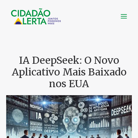
SOBRE
VÍDEOS
IA DeepSeek: O Novo
NOTÍCIAS
Aplicativo Mais Baixado
UTILIDADE
nos EUA
CONHEÇA
CONTATO
FAÇA UMA DOAÇÃO