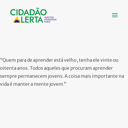
SOBRE
VÍDEOS
“Quem para de aprender está velho, tenha ele vinte ou
NOTÍCIAS
oitenta anos. Todos aqueles que procuram aprender
UTILIDADE
sempre permanecem jovens. A coisa mais importante na
CONHEÇA
vida é manter a mente jovem.”
CONTATO
FAÇA UMA DOAÇÃO