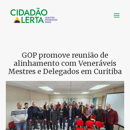
SOBRE
GOP promove reunião de
VÍDEOS
alinhamento com Veneráveis
NOTÍCIAS
Mestres e Delegados em Curitiba
UTILIDADE
CONHEÇA
CONTATO
FAÇA UMA DOAÇÃO