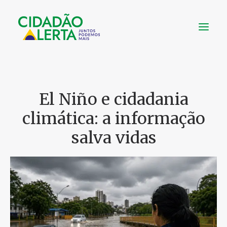
SOBRE
VÍDEOS
El Niño e cidadania
NOTÍCIAS
climática: a informação
UTILIDADE
salva vidas
CONHEÇA
CONTATO
FAÇA UMA DOAÇÃO