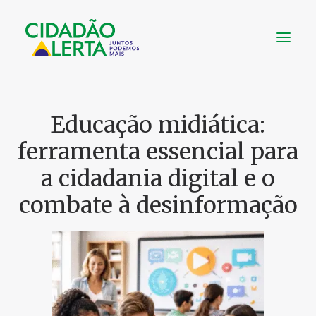
SOBRE
Educação midiática:
VÍDEOS
ferramenta essencial para
NOTÍCIAS
a cidadania digital e o
UTILIDADE
combate à desinformação
CONHEÇA
CONTATO
FAÇA UMA DOAÇÃO