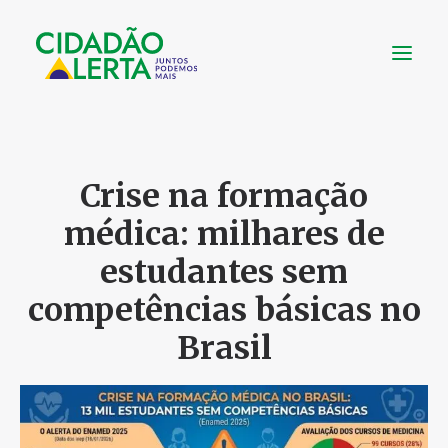
SOBRE
VÍDEOS
Crise na formação
NOTÍCIAS
médica: milhares de
UTILIDADE
estudantes sem
CONHEÇA
competências básicas no
CONTATO
Brasil
FAÇA UMA DOAÇÃO