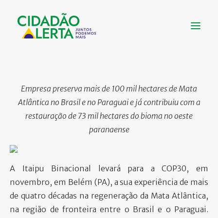
SOBRE
Empresa preserva mais de 100 mil hectares de Mata
VÍDEOS
Atlântica no Brasil e no Paraguai e já contribuiu com a
NOTÍCIAS
restauração de 73 mil hectares do bioma no oeste
UTILIDADE
paranaense
CONHEÇA
CONTATO
A Itaipu Binacional levará para a COP30, em
novembro, em Belém (PA), a sua experiência de mais
de quatro décadas na regeneração da Mata Atlântica,
FAÇA UMA DOAÇÃO
na região de fronteira entre o Brasil e o Paraguai.