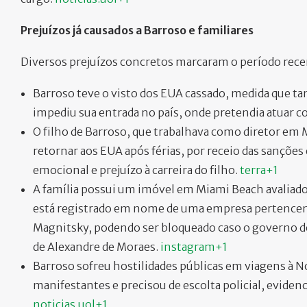
Prejuízos já causados a Barroso e familiares
Diversos prejuízos concretos marcaram o período recen
Barroso teve o visto dos EUA cassado, medida que ta
impediu sua entrada no país, onde pretendia atuar c
O filho de Barroso, que trabalhava como diretor em M
retornar aos EUA após férias, por receio das sanções
emocional e prejuízo à carreira do filho.
terra+1
A família possui um imóvel em Miami Beach avaliado
está registrado em nome de uma empresa pertencente 
Magnitsky, podendo ser bloqueado caso o governo d
de Alexandre de Moraes.
instagram+1
Barroso sofreu hostilidades públicas em viagens à N
manifestantes e precisou de escolta policial, evide
noticias.uol+1