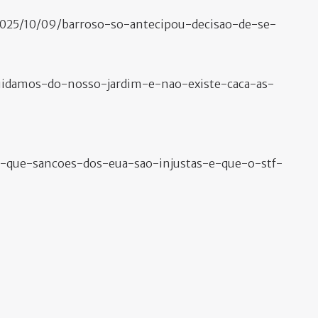
/2025/10/09/barroso-so-antecipou-decisao-de-se-
uidamos-do-nosso-jardim-e-nao-existe-caca-as-
z-que-sancoes-dos-eua-sao-injustas-e-que-o-stf-