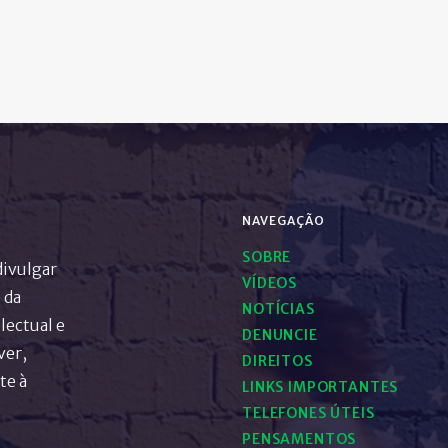
NAVEGAÇÃO
SOBRE
divulgar
VÍDEOS
 da
NOTÍCIAS
lectual e
DENUNCIE
ver,
DIREITOS
te à
LINKS IMPORTANTES
TELEFONES ÚTEIS
PENSAMENTOS