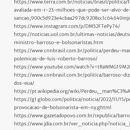
https://www.terra.com.br/noticias/brasil/politic
avaliada-em-r-23-milhoes-que-pode-ser-alvo-de
sancao,900c5d923e4cbaa297dc9208cc1c64640mjd
https://www.instagram.com/p/DM52FTePy74/
https://noticias.uol.com.br/ultimas-noticias/deu
ministro-barroso-e-bolsonaristas.htm
https://www.cnnbrasil.com.br/politica/perdeu-
polemicas-de-luis-roberto-barroso/
https://www.youtube.com/watch?v=tRaWMG19M
https://www.cnnbrasil.com.br/politica/barroso-di
dos-eua/
https://pt.wikipedia.org/wiki/Perdeu,_man%C3%
https://g1.globo.com/politica/noticia/2022/11/1
provocacao-de-bolsonarista-em-ny.ghtml
https://www.gazetadopovo.com.br/republica/bar
https://www.jdia.com.br/ver_noticia.php?noticia