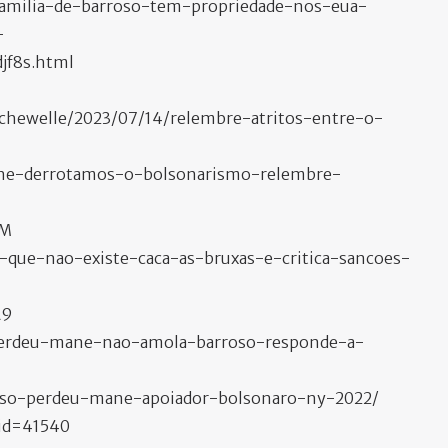
a/familia-de-barroso-tem-propriedade-nos-eua-
-
jf8s.html
tschewelle/2023/07/14/relembre-atritos-entre-o-
mane-derrotamos-o-bolsonarismo-relembre-
2M
z-que-nao-existe-caca-as-bruxas-e-critica-sancoes-
A9
5/perdeu-mane-nao-amola-barroso-responde-a-
roso-perdeu-mane-apoiador-bolsonaro-ny-2022/
_id=41540