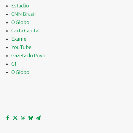
Estadão
CNN Brasil
O Globo
Carta Capital
Exame
YouTube
Gazeta do Povo
G1
O Globo