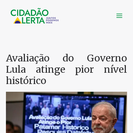
SOBRE
VÍDEOS
Avaliação do Governo
NOTÍCIAS
Lula atinge pior nível
UTILIDADE
histórico
CONHEÇA
CONTATO
FAÇA UMA DOAÇÃO