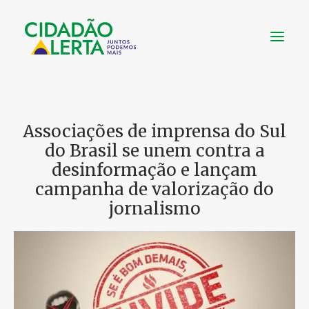
SOBRE
Associações de imprensa do Sul
VÍDEOS
do Brasil se unem contra a
NOTÍCIAS
desinformação e lançam
UTILIDADE
campanha de valorização do
CONHEÇA
jornalismo
CONTATO
FAÇA UMA DOAÇÃO