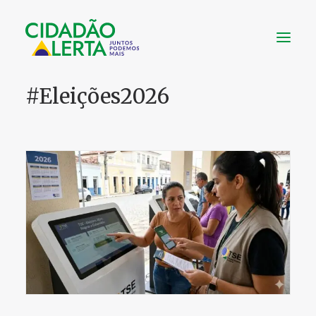
#Eleições2026
SOBRE
VÍDEOS
NOTÍCIAS
UTILIDADE
CONHEÇA
CONTATO
FAÇA UMA DOAÇÃO